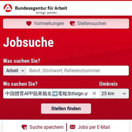
aktuelle Seite:
Startseite
Jobsuche
Ihre Suche
Vormerkungen
Stellensuchen
Jobsuche
Was suchen Sie?
Angebotsart
Was suchen Sie?
Arbeit
Wo suchen Sie?
Umkreis
25 km
Stellen finden
|
Suche speichern
Jobs per E-Mail