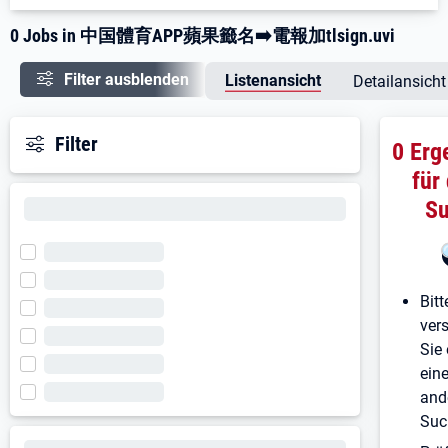
0 Jobs in 中国體育APP蘋果籤名➡️電報加tlsign.uvi
Filter ausblenden
Listenansicht
Detailansicht
Filter
0 Erg
für
S
Bitt
ver
Sie 
ein
and
Suc