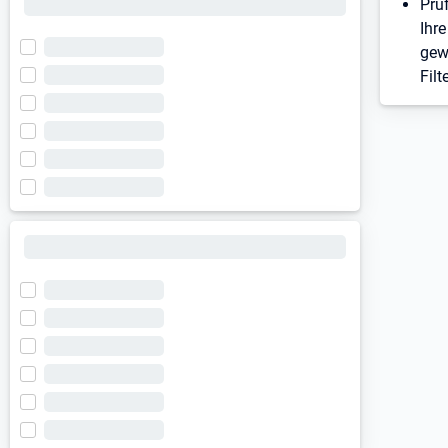
Prü
Ihre
gew
Filt