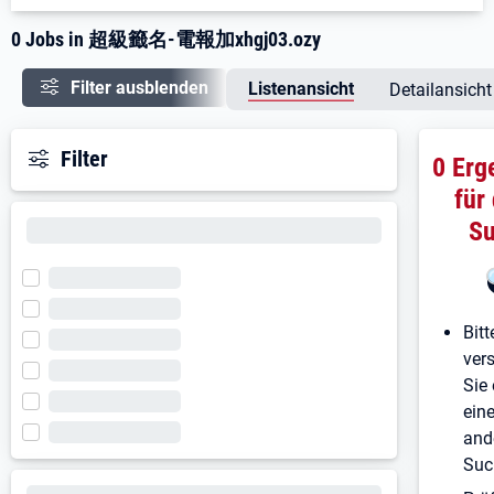
0 Jobs in 超級籤名-電報加xhgj03.ozy
Filter ausblenden
Listenansicht
Detailansicht
Filter
0 Erg
für
S
Bitt
ver
Sie 
ein
and
Suc