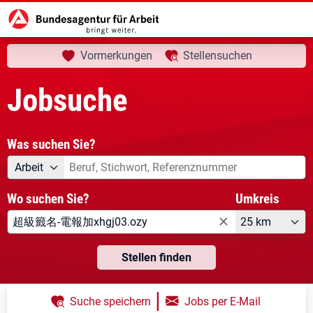
aktuelle Seite:
Startseite
Jobsuche
Ihre Suche
Vormerkungen
Stellensuchen
Jobsuche
Was suchen Sie?
Angebotsart
Was suchen Sie?
Arbeit
Wo suchen Sie?
Umkreis
25 km
Stellen finden
|
Suche speichern
Jobs per E-Mail