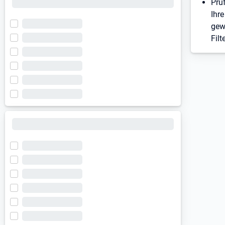
Prü
Ihre
gew
Filt