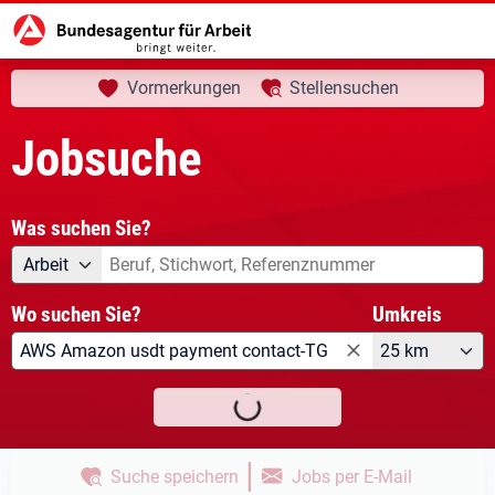
aktuelle Seite:
Startseite
Jobsuche
Ihre Suche
Vormerkungen
Stellensuchen
Jobsuche
Was suchen Sie?
Angebotsart
Was suchen Sie?
Arbeit
Wo suchen Sie?
Umkreis
25 km
Stellen finden
|
Suche speichern
Jobs per E-Mail