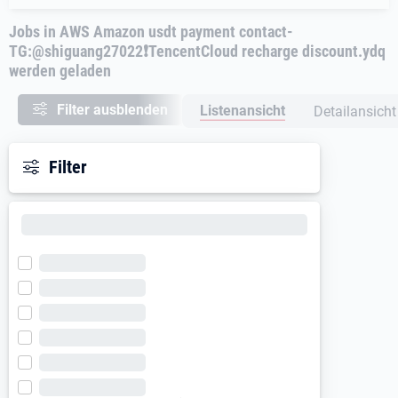
Jobs in AWS Amazon usdt payment contact-
TG:@shiguang27022❗️TencentCloud recharge discount.ydq
werden geladen
Filter ausblenden
Listenansicht
Detailansicht
Nac
Filter
Filt