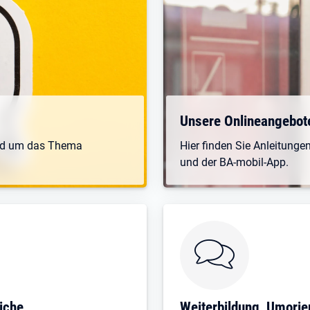
Öffnet in neuem Tab
Unsere Onlineangebote: 
und um das Thema
Hier finden Sie Anleitunge
und der BA-mobil-App.
iche
Weiterbildung, Umorie