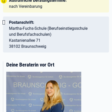
Tipp:
Ausführliche Beratungstermine:
nach Vereinbarung
Wichtig:
Postanschrift:
Martha-Fuchs-Schule (Berufseinstiegsschule
und Berufsfachschulen)
Kastanienallee 71
38102 Braunschweig
Deine Beraterin vor Ort