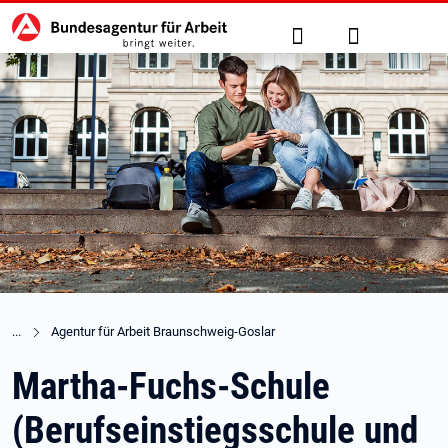
Hauptnavigation
zu den Hauptinhalten springen
Suche
Anmelden
Agentur für Arbeit Braunschweig-Goslar
Martha-Fuchs-Schule
(Berufseinstiegsschule und