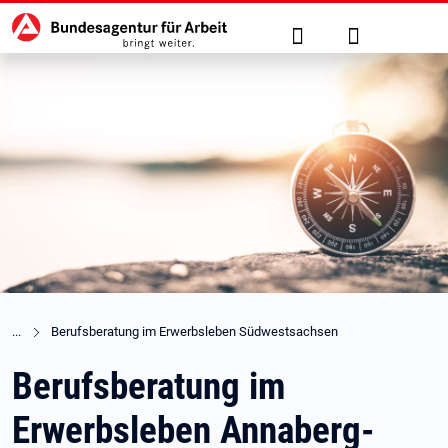
Hauptnavigation
zu den Hauptinhalten springen
Suche
Anmelden
Berufsberatung im Erwerbsleben Südwestsachsen
Berufsberatung im
Erwerbsleben Annaberg-