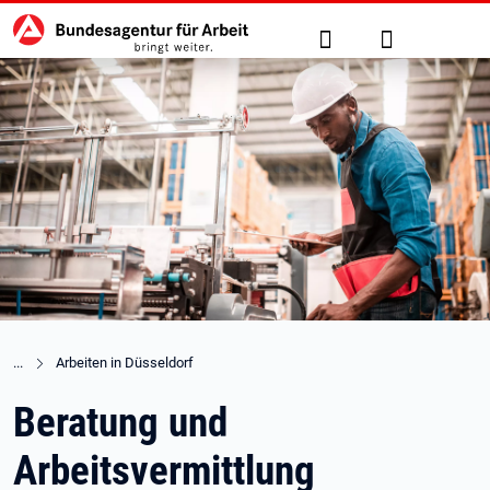
Hauptnavigation
zu den Hauptinhalten springen
Suche
Anmelden
Arbeiten in Düsseldorf
Beratung und
Arbeitsvermittlung