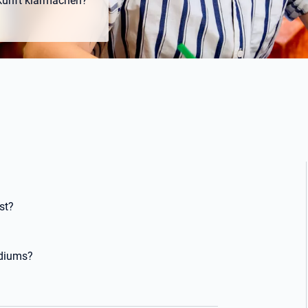
ukunft klarmachen?
st?
udiums?