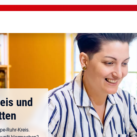
eis und
tten
pe-Ruhr-Kreis.