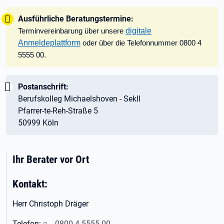
Tipp:
Ausführliche Beratungstermine:
digitale
Terminvereinbarung über unsere
Anmeldeplattform
oder über die Telefonnummer 0800 4
5555 00.
Wichtig:
Postanschrift:
Berufskolleg Michaelshoven - SekII
Pfarrer-te-Reh-Straße 5
50999 Köln
Ihr Berater vor Ort
Kontakt:
Herr Christoph Dräger
Telefon:
0800 4 5555 00