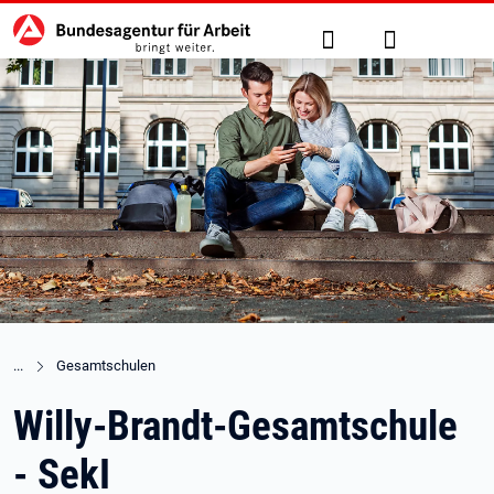
Hauptnavigation
zu den Hauptinhalten springen
Suche
Anmelden
Gesamtschulen
Willy-Brandt-Gesamtschule
- SekI