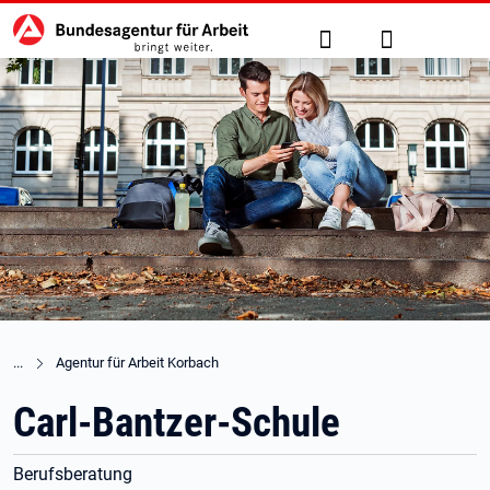
Hauptnavigation
zu den Hauptinhalten springen
Suche
Anmelden
Agentur für Arbeit Korbach
Carl-Bantzer-Schule
Berufsberatung