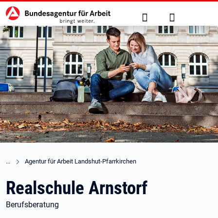
Hauptnavigation
zu den Hauptinhalten springen
Suche
Anmelden
Agentur für Arbeit Landshut-Pfarrkirchen
Realschule Arnstorf
Berufsberatung