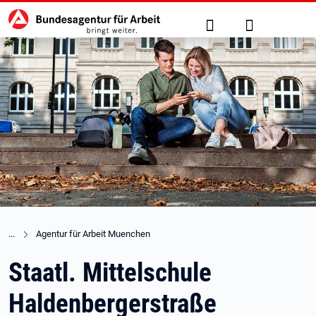
Hauptnavigation
zu den Hauptinhalten springen
Suche
Anmelden
Agentur für Arbeit Muenchen
Staatl. Mittelschule
Haldenbergerstraße