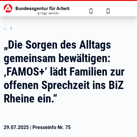
Hauptnavigation
zu den Hauptinhalten springen
Suche
Anmelden
„Die Sorgen des Alltags
gemeinsam bewältigen:
‚FAMOS+‘ lädt Familien zur
offenen Sprechzeit ins BiZ
Rheine ein.“
29.07.2025
|
Presseinfo Nr.
75