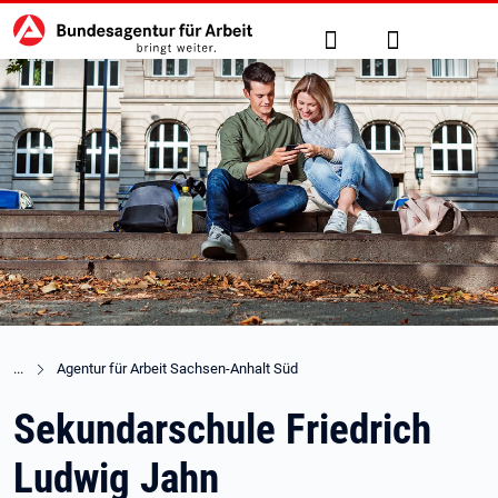
Hauptnavigation
zu den Hauptinhalten springen
Suche
Anmelden
Agentur für Arbeit Sachsen-Anhalt Süd
Sekundarschule Friedrich
Ludwig Jahn