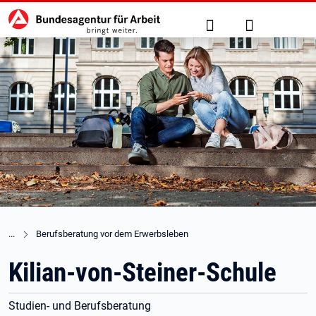
Hauptnavigation
zu den Hauptinhalten springen
Suche
Anmelden
Berufsberatung vor dem Erwerbsleben
Kilian-von-Steiner-Schule
Studien- und Berufsberatung