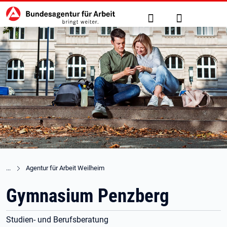
Hauptnavigation
zu den Hauptinhalten springen
Suche
Anmelden
Agentur für Arbeit Weilheim
Gymnasium Penzberg
Studien- und Berufsberatung