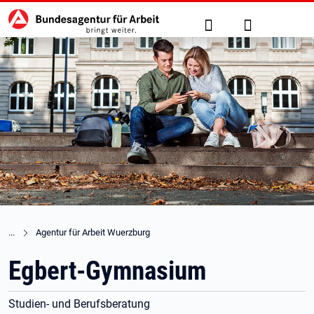
Hauptnavigation
zu den Hauptinhalten springen
Suche
Anmelden
Agentur für Arbeit Wuerzburg
Egbert-Gymnasium
Studien- und Berufsberatung