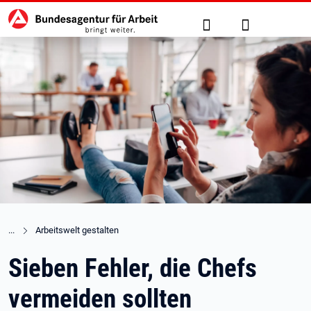
Hauptnavigation
zu den Hauptinhalten springen
Suche
Anmelden
Arbeitswelt gestalten
Sieben Fehler, die Chefs
vermeiden sollten