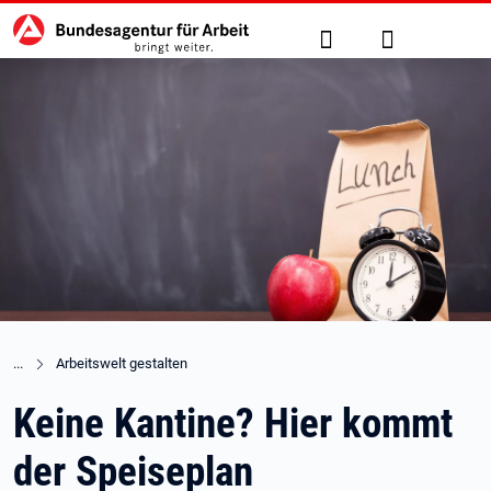
Hauptnavigation
zu den Hauptinhalten springen
Suche
Anmelden
Arbeitswelt gestalten
Keine Kantine? Hier kommt
der Speiseplan