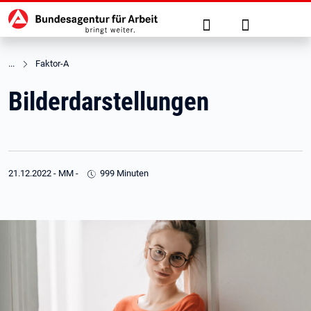
Hauptnavigation
zu den Hauptinhalten springen
Suche
Anmelden
Faktor-A
Bilderdarstellungen
21.12.2022
-
MM
-
999 Minuten