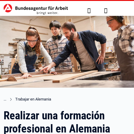
Hauptnavigation
Ir al contenido principal
Suche
Anmelden
Trabajar en Alemania
Realizar una formación
profesional en Alemania