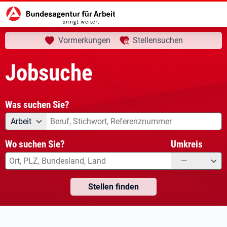
aktuelle Seite:
Startseite
Jobsuche
Vormerkungen
Stellensuchen
Jobsuche
Was suchen Sie?
Angebotsart
Was suchen Sie?
Arbeit
Wo suchen Sie?
Umkreis
—
Stellen finden