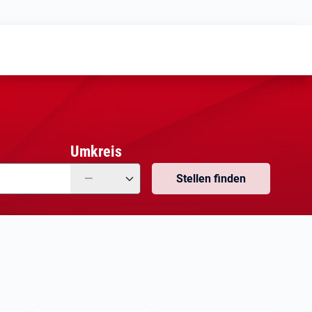
Meine
Vormerkungen
Meine
Stellensuchen
Umkreis
—
Stellen finden