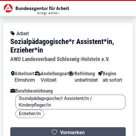
Zur Jobsuche Startseite
Stellendetails zu: Sozialpädagogi
Sozialpädagogische*r Assiste
Sozialpädagogische*r Assistent*i
Kopfbereich
Angebotsart:
Arbeit
Sozialpädagogische*r Assistent*in,
Erzieher*in
Arbeitgeber:
AWO Landesverband Schleswig-Holstein e.V.
Besondere Merkmale
Arbeitsort
Anstellungsart
Befristung
Beginn
Elmshorn
Vollzeit
unbefristet
ab sofort
Berufsbezeichnung
Sozialpädagogische/r Assistent/in /
Kinderpfleger/in
Erzieher/in
Vormerken