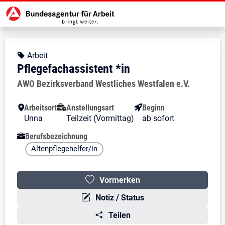
Zur Jobsuche Startseite
Stellendetails zu: Pflegefachassis
Pflegefachassistent *in
Pflegefachassistent *in
Kopfbereich
Angebotsart:
Arbeit
Pflegefachassistent *in
Arbeitgeber:
AWO Bezirksverband Westliches Westfalen e.V.
Besondere Merkmale
Arbeitsort
Anstellungsart
Beginn
Unna
Teilzeit (Vormittag)
ab sofort
Berufsbezeichnung
Altenpflegehelfer/in
Vormerken
Notiz / Status
Teilen