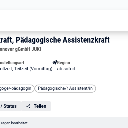
Pädagogische Fachkraft, Pädagogis
hkraft, Pädagogische Assiste
raft, Pädagogische Assistenzkraft
aft, Pädagogische Assistenzkraft
annover gGmbH JUKI
nstellungsart
Beginn
ollzeit, Teilzeit (Vormittag)
ab sofort
agoge/-pädagogin
Pädagogische/r Assistent/in
 / Status
Teilen
rungsdatum:
 Tagen bearbeitet