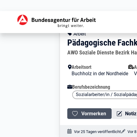
Zur Jobsuche Startseite
Stellendetails zu: 
Pädagogische Fac
Pädagogische Fachk
Kopfbereich
Angebotsart:
Arbeit
Pädagogische Fachkr
Arbeitgeber:
AWO Soziale Dienste Bezirk H
Besondere Merkmale
Arbeitsort
A
Buchholz in der Nordheide
V
Berufsbezeichnung
Sozialarbeiter/in / Sozialpäd
Vormerken
Notiz
Veröffentlichungsdatum:
Ände
Vor 25 Tagen veröffentlicht
Vor 8