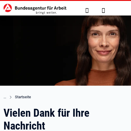
Hauptnavigation
zu den Hauptinhalten springen
Suche
Anmelden
Startseite
Vielen Dank für Ihre
Nachricht