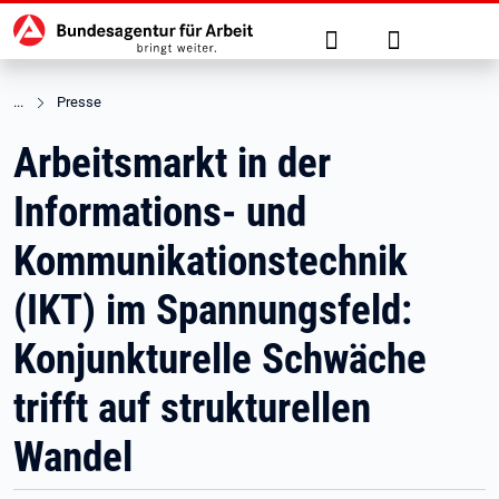
Hauptnavigation
zu den Hauptinhalten springen
Suche
Anmelden
Presse
Arbeitsmarkt in der
Informations- und
Kommunikationstechnik
(IKT) im Spannungsfeld:
Konjunkturelle Schwäche
trifft auf strukturellen
Wandel