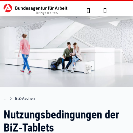
Hauptnavigation
zu den Hauptinhalten springen
Suche
Anmelden
BiZ-Aachen
Nutzungsbedingungen der
BiZ-Tablets