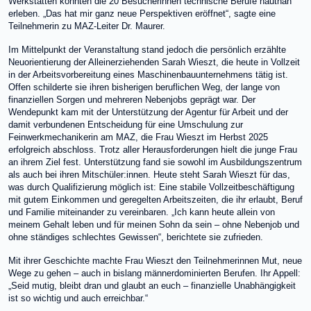
Werkstätten konnten die 20 Besucherinnen technische Berufe hautnah
erleben. „Das hat mir ganz neue Perspektiven eröffnet“, sagte eine
Teilnehmerin zu MAZ-Leiter Dr. Maurer.
Im Mittelpunkt der Veranstaltung stand jedoch die persönlich erzählte
Neuorientierung der Alleinerziehenden Sarah Wieszt, die heute in Vollzeit
in der Arbeitsvorbereitung eines Maschinenbauunternehmens tätig ist.
Offen schilderte sie ihren bisherigen beruflichen Weg, der lange von
finanziellen Sorgen und mehreren Nebenjobs geprägt war. Der
Wendepunkt kam mit der Unterstützung der Agentur für Arbeit und der
damit verbundenen Entscheidung für eine Umschulung zur
Feinwerkmechanikerin am MAZ, die Frau Wieszt im Herbst 2025
erfolgreich abschloss. Trotz aller Herausforderungen hielt die junge Frau
an ihrem Ziel fest. Unterstützung fand sie sowohl im Ausbildungszentrum
als auch bei ihren Mitschüler:innen. Heute steht Sarah Wieszt für das,
was durch Qualifizierung möglich ist: Eine stabile Vollzeitbeschäftigung
mit gutem Einkommen und geregelten Arbeitszeiten, die ihr erlaubt, Beruf
und Familie miteinander zu vereinbaren. „Ich kann heute allein von
meinem Gehalt leben und für meinen Sohn da sein – ohne Nebenjob und
ohne ständiges schlechtes Gewissen“, berichtete sie zufrieden.
Mit ihrer Geschichte machte Frau Wieszt den Teilnehmerinnen Mut, neue
Wege zu gehen – auch in bislang männerdominierten Berufen. Ihr Appell:
„Seid mutig, bleibt dran und glaubt an euch – finanzielle Unabhängigkeit
ist so wichtig und auch erreichbar.“