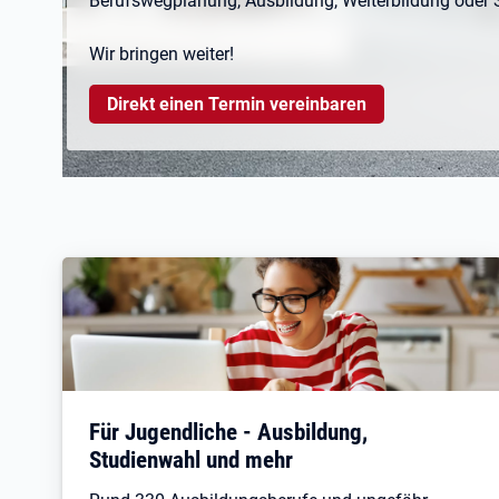
Berufswegplanung, Ausbildung, Weiterbildung oder 
Wir bringen weiter!
Öffnet in neuem Tab
Direkt einen Termin vereinbaren
Für Jugendliche - Ausbildung,
Studienwahl und mehr