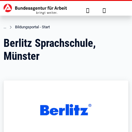
Hauptnavigation
zu den Hauptinhalten springen
Suche
Anmelden
Bildungsportal - Start
Berlitz Sprachschule,
Münster