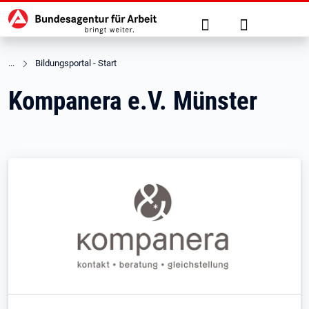
Hauptnavigation
zu den Hauptinhalten springen
Suche
Anmelden
Bildungsportal - Start
Kompanera e.V. Münster