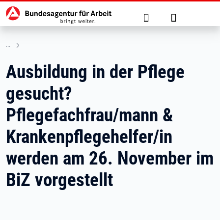
Hauptnavigation
zu den Hauptinhalten springen
Suche
Anmelden
Ausbildung in der Pflege
gesucht?
Pflegefachfrau/mann &
Krankenpflegehelfer/in
werden am 26. November im
BiZ vorgestellt