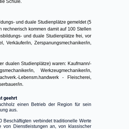
ie Schule.
ldungs- und duale Studienplätze gemeldet (5
in rechnerisch kommen damit auf 100 Stellen
bildungs- und duale Studienplätze frei, vor
l, Verkäufer/in, Zerspanungsmechaniker/in,
der dualen Studienplätze) waren: Kaufmann/-
smechaniker/in, Werkzeugmechaniker/in,
 Fachverk.-Lebensm.handwerk - Fleischerei,
serbauer/in.
at geehrt
uchholz einen Betrieb der Region für sein
rung aus.
Beschäftigten verbindet traditionelle Werte
te von Dienstleistungen an, von klassischer