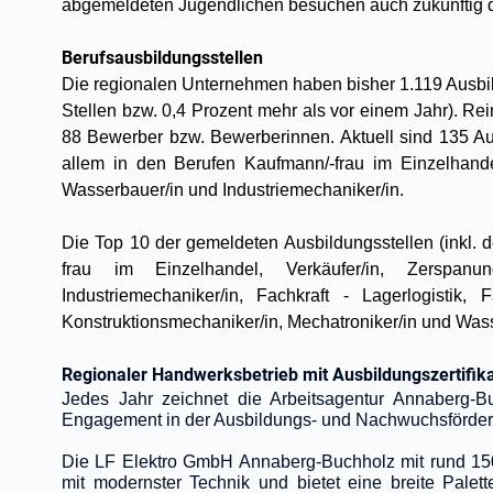
abgemeldeten Jugendlichen besuchen auch zukünftig d
Berufsausbildungsstellen
Die regionalen Unternehmen haben bisher 1.119 Ausbi
Stellen bzw. 0,4 Prozent mehr als vor einem Jahr). Re
88 Bewerber bzw. Bewerberinnen. Aktuell sind 135 Aus
allem in den Berufen Kaufmann/-frau im Einzelhande
Wasserbauer/in und Industriemechaniker/in.
Die Top 10 der gemeldeten Ausbildungsstellen (inkl. 
frau im Einzelhandel, Verkäufer/in, Zerspanung
Industriemechaniker/in, Fachkraft - Lagerlogistik,
Konstruktionsmechaniker/in, Mechatroniker/in und Was
Regionaler Handwerksbetrieb mit Ausbildungszertifik
Jedes Jahr zeichnet die Arbeitsagentur Annaberg-B
Engagement in der Ausbildungs- und Nachwuchsförde
Die LF Elektro GmbH Annaberg-Buchholz mit rund 150 
mit modernster Technik und bietet eine breite Palet