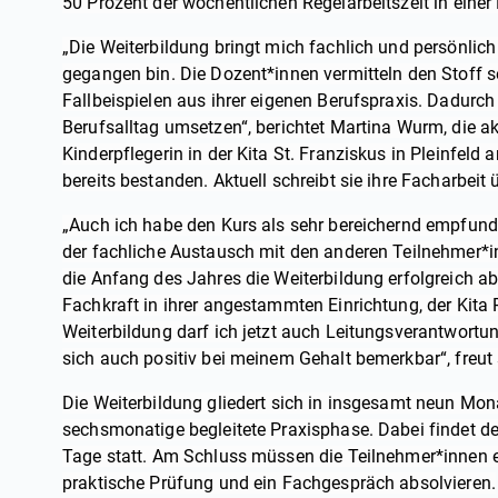
50 Prozent der wöchentlichen Regelarbeitszeit in einer
„Die Weiterbildung bringt mich fachlich und persönlich 
gegangen bin. Die Dozent*innen vermitteln den Stoff 
Fallbeispielen aus ihrer eigenen Berufspraxis. Dadurc
Berufsalltag umsetzen“, berichtet Martina Wurm, die akt
Kinderpflegerin in der Kita St. Franziskus in Pleinfeld a
bereits bestanden. Aktuell schreibt sie ihre Facharbei
„Auch ich habe den Kurs als sehr bereichernd empfun
der fachliche Austausch mit den anderen Teilnehmer*in
die Anfang des Jahres die Weiterbildung erfolgreich ab
Fachkraft in ihrer angestammten Einrichtung, der Kita
Weiterbildung darf ich jetzt auch Leitungsverantwort
sich auch positiv bei meinem Gehalt bemerkbar“, freut 
Die Weiterbildung gliedert sich in insgesamt neun Mon
sechsmonatige begleitete Praxisphase. Dabei findet de
Tage statt. Am Schluss müssen die Teilnehmer*innen ein
praktische Prüfung und ein Fachgespräch absolvieren.