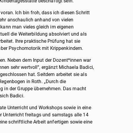
 Kindertagesstätte beschäftigt sein.
voran. Ich bin froh, dass ich diesen Schritt
sehr anschaulich anhand von vielen
h kann man vieles gleich im eigenen
uell die Weiterbildung absolviert und als
rbeitet. Ihre praktische Prüfung hat sie
t über Psychomotorik mit Krippenkindern.
den. Neben dem Input der Dozent*innen war
nen sehr wertvoll“, ergänzt Michaela Badici,
geschlossen hat. Seitdem arbeitet sie als
 Regenbogen in Roth. „Durch die
ung in der Gruppe übernehmen. Das macht
sich Badici.
ate Unterricht und Workshops sowie in eine
r Unterricht freitags und samstags alle 14
e schriftliche Arbeit anfertigen sowie eine