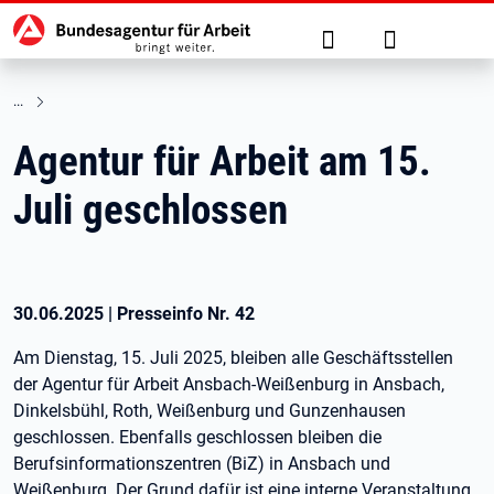
Hauptnavigation
zu den Hauptinhalten springen
Suche
Anmelden
Agentur für Arbeit am 15.
Juli geschlossen
30.06.2025
|
Presseinfo Nr.
42
Am Dienstag, 15. Juli 2025, bleiben alle Geschäftsstellen
der Agentur für Arbeit Ansbach-Weißenburg in Ansbach,
Dinkelsbühl, Roth, Weißenburg und Gunzenhausen
geschlossen. Ebenfalls geschlossen bleiben die
Berufsinformationszentren (BiZ) in Ansbach und
Weißenburg. Der Grund dafür ist eine interne Veranstaltung.