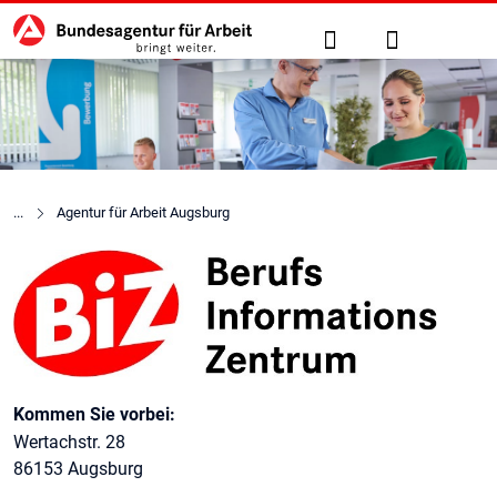
Hauptnavigation
zu den Hauptinhalten springen
Suche
Anmelden
Agentur für Arbeit Augsburg
Berufsinformationszentrum (
Kontaktinformationen
Kommen Sie vorbei:
Wertachstr. 28
86153 Augsburg