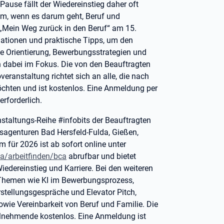
Pause fällt der Wiedereinstieg daher oft
lem, wenn es darum geht, Beruf und
g „Mein Weg zurück in den Beruf“ am 15.
mationen und praktische Tipps, um den
che Orientierung, Bewerbungsstrategien und
n dabei im Fokus. Die von den Beauftragten
ranstaltung richtet sich an alle, die nach
öchten und ist kostenlos. Eine Anmeldung per
 erforderlich.
taltungs-Reihe #infobits der Beauftragten
tsagenturen Bad Hersfeld-Fulda, Gießen,
für 2026 ist ab sofort online unter
da/arbeitfinden/bca
abrufbar und bietet
edereinstieg und Karriere. Bei den weiteren
Themen wie KI im Bewerbungsprozess,
tellungsgespräche und Elevator Pitch,
owie Vereinbarkeit von Beruf und Familie. Die
eilnehmende kostenlos. Eine Anmeldung ist