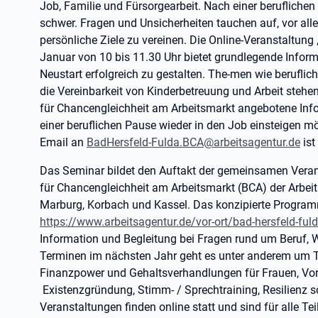
Job, Familie und Fürsorgearbeit. Nach einer beruflichen 
schwer. Fragen und Unsicherheiten tauchen auf, vor al
persönliche Ziele zu vereinen. Die Online-Veranstaltun
Januar von 10 bis 11.30 Uhr bietet grundlegende Infor
Neustart erfolgreich zu gestalten. The-men wie berufli
die Vereinbarkeit von Kinderbetreuung und Arbeit stehe
für Chancengleichheit am Arbeitsmarkt angebotene Infove
einer beruflichen Pause wieder in den Job einsteigen m
Email an
BadHersfeld-Fulda.BCA@arbeitsagentur.de
ist
Das Seminar bildet den Auftakt der gemeinsamen Verans
für Chancengleichheit am Arbeitsmarkt (BCA) der Arbei
Marburg, Korbach und Kassel. Das konzipierte Programm 
https://www.arbeitsagentur.de/vor-ort/bad-hersfeld-ful
Information und Begleitung bei Fragen rund um Beruf, Wi
Terminen im nächsten Jahr geht es unter anderem um 
Finanzpower und Gehaltsverhandlungen für Frauen, Vors
Existenzgründung, Stimm- / Sprechtraining, Resilienz s
Veranstaltungen finden online statt und sind für alle T