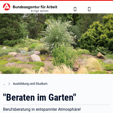
Hauptnavigation
zu den Hauptinhalten springen
Suche
Anmelden
Ausbildung und Studium
"Beraten im Garten"
Berufsberatung in entspannter Atmosphäre!