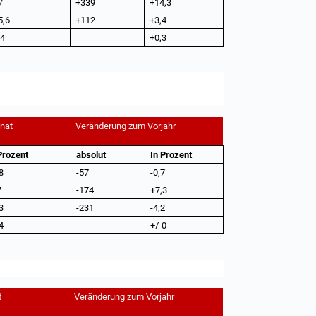
7
+339
+14,3
5,6
+112
+3,4
,4
+0,3
nat
Veränderung zum Vorjahr
Prozent
absolut
In Prozent
8
-57
-0,7
7
-174
+7,3
3
-231
-4,2
4
+/-0
t
Veränderung zum Vorjahr