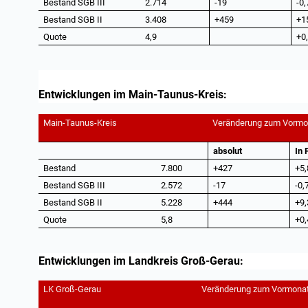
Bestand SGB III
2.714
-19
-0,
Bestand SGB II
3.408
+459
+1
Quote
4,9
+0
Entwicklungen im Main-Taunus-Kreis:
Main-Taunus-Kreis
Veränderung zum Vormo
absolut
In 
Bestand
7.800
+427
+5,
Bestand SGB III
2.572
-17
-0,
Bestand SGB II
5.228
+444
+9,
Quote
5,8
+0,
Entwicklungen im Landkreis Groß-Gerau:
LK Groß-Gerau
Veränderung zum Vormona