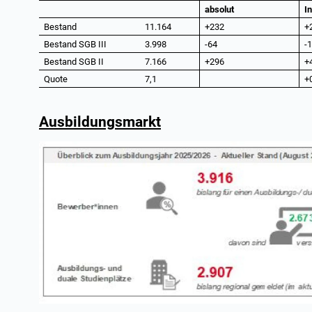
absolut
I
Bestand
11.164
+232
+
Bestand SGB III
3.998
-64
-1
Bestand SGB II
7.166
+296
+
Quote
7,1
+
Ausbildungsmarkt