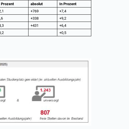
n Prozent
absolut
In Prozent
2,1
+769
+7,4
,6
+338
+9,2
4,3
+431
+6,4
0,2
+0,5