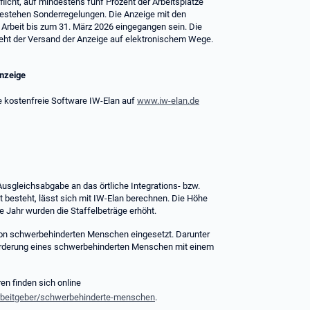
flicht, auf mindestens fünf Prozent der Arbeitsplätze
bestehen Sonderregelungen. Die Anzeige mit den
Arbeit bis zum 31. März 2026 eingegangen sein. Die
geht der Versand der Anzeige auf elektronischem Wege.
Anzeige
e kostenfreie Software IW-Elan auf
www.iw-elan.de
Ausgleichsabgabe an das örtliche Integrations- bzw.
t besteht, lässt sich mit IW-Elan berechnen. Die Höhe
Jahr wurden die Staffelbeträge erhöht.
 von schwerbehinderten Menschen eingesetzt. Darunter
 Förderung eines schwerbehinderten Menschen mit einem
n finden sich online
arbeitgeber/schwerbehinderte-menschen
.