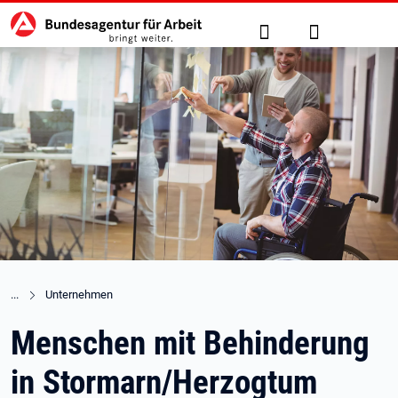
Hauptnavigation
zu den Hauptinhalten springen
Suche
Anmelden
Unternehmen
Menschen mit Behinderung
in Stormarn/Herzogtum