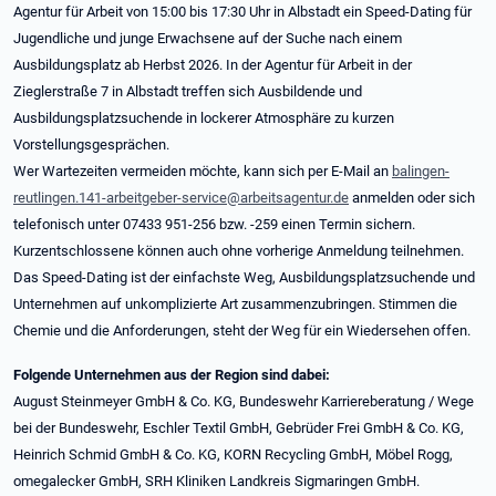
Agentur für Arbeit von 15:00 bis 17:30 Uhr in Albstadt ein Speed-Dating für
Jugendliche und junge Erwachsene auf der Suche nach einem
Ausbildungsplatz ab Herbst 2026. In der Agentur für Arbeit in der
Zieglerstraße 7 in Albstadt treffen sich Ausbildende und
Ausbildungsplatzsuchende in lockerer Atmosphäre zu kurzen
Vorstellungsgesprächen.
Wer Wartezeiten vermeiden möchte, kann sich per E-Mail an
balingen-
reutlingen.141-arbeitgeber-service@arbeitsagentur.de
anmelden oder sich
telefonisch unter 07433 951-256 bzw. -259 einen Termin sichern.
Kurzentschlossene können auch ohne vorherige Anmeldung teilnehmen.
Das Speed-Dating ist der einfachste Weg, Ausbildungsplatzsuchende und
Unternehmen auf unkomplizierte Art zusammenzubringen. Stimmen die
Chemie und die Anforderungen, steht der Weg für ein Wiedersehen offen.
Folgende Unternehmen aus der Region sind dabei:
August Steinmeyer GmbH & Co. KG, Bundeswehr Karriereberatung / Wege
bei der Bundeswehr, Eschler Textil GmbH, Gebrüder Frei GmbH & Co. KG,
Heinrich Schmid GmbH & Co. KG, KORN Recycling GmbH, Möbel Rogg,
omegalecker GmbH, SRH Kliniken Landkreis Sigmaringen GmbH.