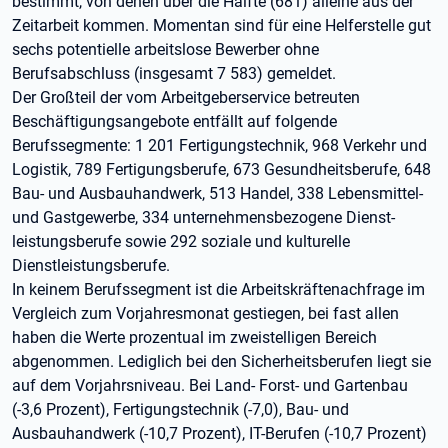
bestimmt, von denen über die Hälfte (681) alleine aus der
Zeitarbeit kommen. Momentan sind für eine Helferstelle gut
sechs potentielle arbeitslose Bewerber ohne
Berufsabschluss (insgesamt 7 583) gemeldet.
Der Großteil der vom Arbeitgeberservice betreuten
Beschäftigungsangebote entfällt auf folgende
Berufssegmente: 1 201 Fertigungstechnik, 968 Verkehr und
Logistik, 789 Fertigungsberufe, 673 Gesundheitsberufe, 648
Bau- und Ausbauhandwerk, 513 Handel, 338 Lebensmittel-
und Gastgewerbe, 334 unternehmensbezogene Dienst-
leistungsberufe sowie 292 soziale und kulturelle
Dienstleistungsberufe.
In keinem Berufssegment ist die Arbeitskräftenachfrage im
Vergleich zum Vorjahresmonat gestiegen, bei fast allen
haben die Werte prozentual im zweistelligen Bereich
abgenommen. Lediglich bei den Sicherheitsberufen liegt sie
auf dem Vorjahrsniveau. Bei Land- Forst- und Gartenbau
(-3,6 Prozent), Fertigungstechnik (-7,0), Bau- und
Ausbauhandwerk (-10,7 Prozent), IT-Berufen (-10,7 Prozent)