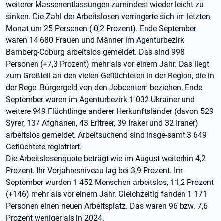
weiterer Massenentlassungen zumindest wieder leicht zu
sinken. Die Zahl der Arbeitslosen verringerte sich im letzten
Monat um 25 Personen (-0,2 Prozent). Ende September
waren 14 680 Frauen und Männer im Agenturbezirk
Bamberg-Coburg arbeitslos gemeldet. Das sind 998
Personen (+7,3 Prozent) mehr als vor einem Jahr. Das liegt
zum Großteil an den vielen Geflüchteten in der Region, die in
der Regel Bürgergeld von den Jobcentern beziehen. Ende
September waren im Agenturbezirk 1 032 Ukrainer und
weitere 949 Flüchtlinge anderer Herkunftsländer (davon 529
Syrer, 137 Afghanen, 43 Eritreer, 39 Iraker und 32 Iraner)
arbeitslos gemeldet. Arbeitsuchend sind insge-samt 3 649
Geflüchtete registriert.
Die Arbeitslosenquote beträgt wie im August weiterhin 4,2
Prozent. Ihr Vorjahresniveau lag bei 3,9 Prozent. Im
September wurden 1 452 Menschen arbeitslos, 11,2 Prozent
(+146) mehr als vor einem Jahr. Gleichzeitig fanden 1 171
Personen einen neuen Arbeitsplatz. Das waren 96 bzw. 7,6
Prozent weniger als in 2024.