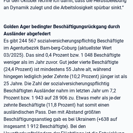
Für den Oktober rechne ich damit, dass die Herbstbelebung
an Dynamik zulegt und die Arbeitslosigkeit spürbar sinkt.“
Golden Ager bedingter Beschäftigungsrückgang durch
Ausländer abgefedert
Es gibt 244 567 sozialversicherungspflichtig Beschäftigte
im Agenturbezirk Bam-berg-Coburg (aktuellster Wert
03/2025). Das sind 0,4 Prozent bzw. 1 048 Beschäftigte
weniger als im Jahr zuvor. Gut jeder vierte Beschäftigte
(24,4 Prozent) ist mindestens 55 Jahre alt, während
hingegen lediglich jeder Zehnte (10,2 Prozent) jünger ist als
25 Jahre. Die Zahl der sozialversicherungspflichtig
Beschäftigten Ausländer nahm im letzten Jahr um 7,2
Prozent bzw. 1 943 auf 28 906 zu. Etwas mehr als je-der
zehnte Beschäftigte (11,8 Prozent) hat somit einen
ausländischen Pass. Den mit Abstand größten
Beschäftigungsanstieg gab es bei Ukrainern (+638 auf
insgesamt 1 912 Beschäftigte). Bei den