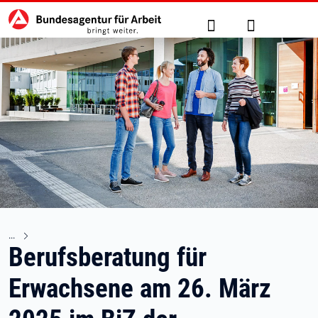
Hauptnavigation
zu den Hauptinhalten springen
Suche
Anmelden
Berufsberatung für
Erwachsene am 26. März