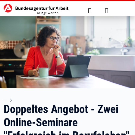
Hauptnavigation
zu den Hauptinhalten springen
Suche
Anmelden
Doppeltes Angebot - Zwei
Online-Seminare