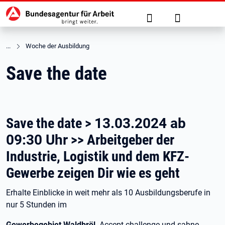
Hauptnavigation
zu den Hauptinhalten springen
Suche
Anmelden
Woche der Ausbildung
Save the date
Save the date >
13.03.2024 ab
09:30 Uhr
>> Arbeitgeber der
Industrie, Logistik und dem KFZ-
Gewerbe zeigen Dir wie es geht
Erhalte Einblicke in weit mehr als 10 Ausbildungsberufe in
nur 5 Stunden im
Gewerbegebiet Waldbröl
. Accept challenge und sahne