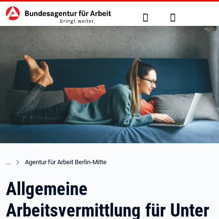
Hauptnavigation
zu den Hauptinhalten springen
Suche
Anmelden
Agentur für Arbeit Berlin-Mitte
Allgemeine
Arbeitsvermittlung für Unter